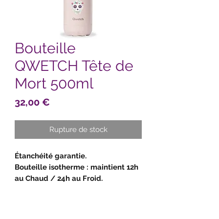
Bouteille
QWETCH Tête de
Mort 500ml
Prix
32,00 €
Rupture de stock
Étanchéité garantie.
Bouteille isotherme : maintient 12h
au Chaud / 24h au Froid.
Double paroi : paroi intérieure et
extérieure en inox 304 (18/8).
Extrémité du bouchon en inox 304