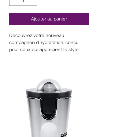
Ajouter au panier
Découvrez votre nouveau
compagnon d’hydratation, conçu
pour ceux qui apprécient le style
sans compromis. Avec sa taille
réduite, la bouteille Icon ultra-
compacte allie esthétique et
fonctionnalité, idéale pour être
glissée dans votre sac.
24h froid
12h chaud
Matériaux sains
Etanchéité garantie
refresh-cwInox recyclé
Sans BPA *
Matériauxplusminus