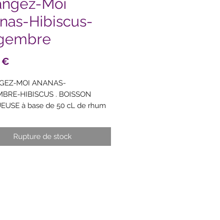
angez-Moi
nas-Hibiscus-
gembre
Prix
 €
GEZ-MOI ANANAS-
BRE-HIBISCUS . BOISSON
EUSE à base de 50 cL de rhum
uadeloupe Marie-Galante à 30%
30 g de fruits et épices.
Rupture de stock