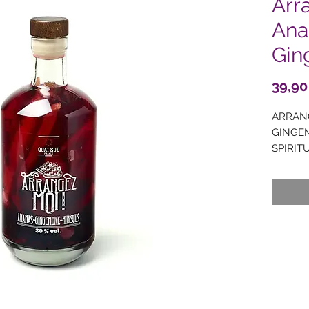
Arr
Ana
Gin
39,90
ARRAN
GINGEM
SPIRITU
de la G
vol. + 2