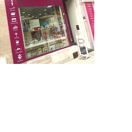
03 54 02 75 29
-
lafeetoutbld@gmail.com
Conditions générales de vente
Contactez-moi
Paiement sécurisé